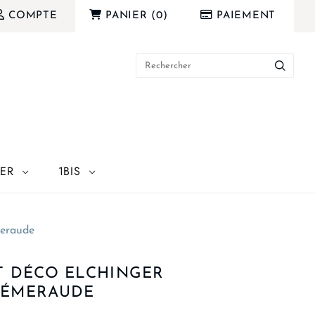
COMPTE
PANIER
(
0
)
PAIEMENT
IER
1BIS
meraude
T DÉCO ELCHINGER
 ÉMERAUDE