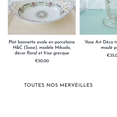
Plat bannette ovale en porcelaine
Vase Art Déco tu
H&C (Saxe), modèle Mikado,
moulé p
décor floral et frise grecque
€35,
€50,00
TOUTES NOS MERVEILLES
ART
ART
DE LA
DE
TABLE
LUMINAIRE
VIVRE