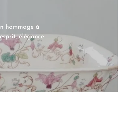
un hommage à
esprit, élégance
COUPES &
CARAFES
COUPELLES
&
PICHETS
SPÉCIALITÉS